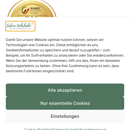
Damit Sie unsere Website optimal nutzen können, setzen wir
Technologien wie Cookies ein. Diese ermöglichen es uns,
Geräteinformationen zu speichern und darauf zuzugreifen – zum
Beispiel, um Ihr Surfverhalten zu analysieren oder Sie wiederzuerkennen.
Wenn Sie der Verwendung zustimmen, hilft uns das, Ihnen ein besseres
Nutzungserlebnis zu bieten. Ohne Ihre Zustimmung kann es sein, dass
bestimmte Funktionen eingeschränkt sind.
Seit mehr als 20 Jahren darf ich Unternehmen,
Einzelpersonen und Teams durch einen
Perspektivwechsel zu mehr Aufschwung verhelfen.
Alle akzeptieren
Nur essentielle Cookies
Einstellungen
© Sabine Wehrhahn 2026
Cookie-Richtlinie
Datenschutzerklärung
Impressum